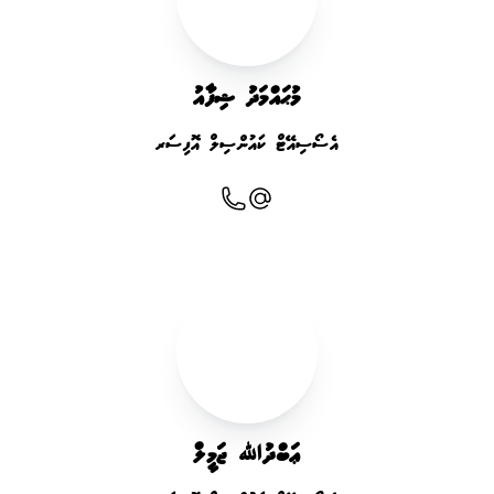
މުޙައްމަދު ޝިފާއު
އެސޯސިއޭޓް ކައުންސިލް އޮފިސަރ
ޢަބްދުﷲ ޖަމީލް