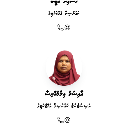
ޙުސައިން ޙަބީބު
ކައުންސިލް އެގްޒެކެޓިވް
ޢާއިޝަތު ޢިލްމުއްނިސާ
އެސިސްޓެންޓް ކައުންސިލް އެގްޒެކެޓިވް