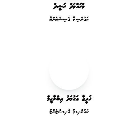
މުޙައްމަދު ރަޝީދު
ކައުންސިލް އެސިސްޓެންޓް
ޚަދީޖާ އަޙުމަދު އިބްރާހީމް
ކައުންސިލް އެސިސްޓެންޓް