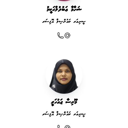
ޝަހާމާ ޢަބުދުލްޙަކީމު
ސީނިއަރ ކައުންސިލް އޮފިސަރ
މޫނިސާ ޖައުހަރީ
ސީނިއަރ ކައުންސިލް އޮފިސަރ