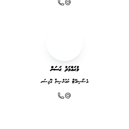
މުޙައްމަދު ޙަސަން
އެސޯސިއޭޓް ކައުންސިލް އޮފިސަރ