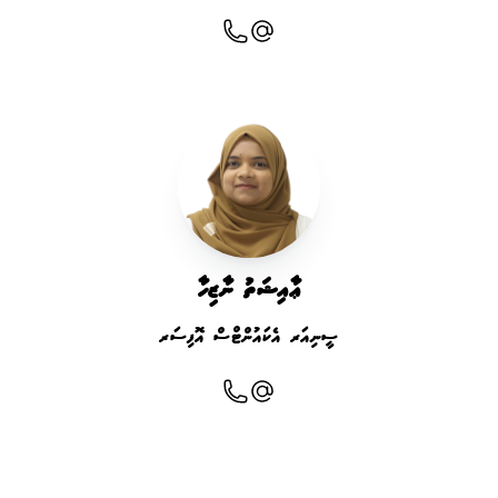
ޢާއިޝަތު ނާޒިހާ
ސީނިއަރ އެކައުންޓްސް އޮފިސަރ