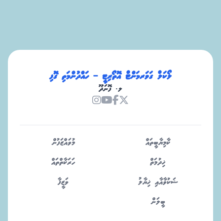
ލޯކަލް ގަވަރމަންޓް އޮތޯރިޓީ – ހައްދުންމަތި ގޮފި
ލ. ފޮނަދޫ
ކާމިޔާބީތައް
މުވައްޒަފުން
ޚިދުމަތް
ހަރަކާތްތައް
ޝަކުވާއާއި ޚިޔާލު
ވަޒީފާ
ބީލަން