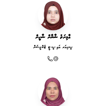
އާމިނަތު ޝާޔާން ޝާހީން
ސީނިއަރ އައި.ސީ.ޓީ ޓެކްނީޝަން