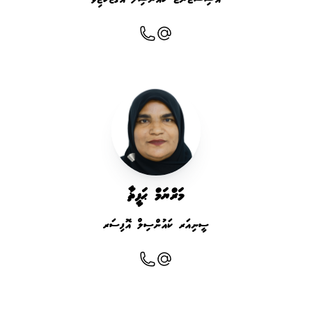
މަރްޔަމް ޙަފީޡާ
ސީނިއަރ ކައުންސިލް އޮފިސަރ