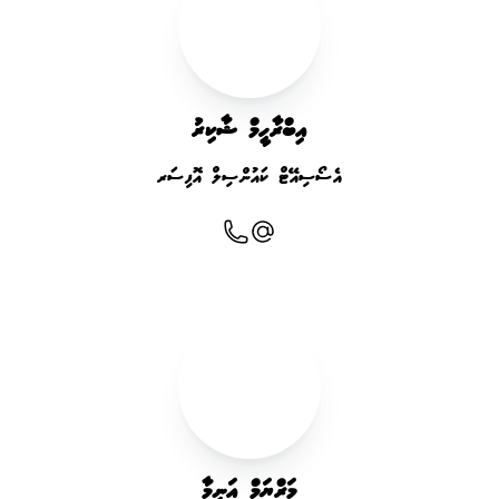
އިބްރާހީމް ޝާކިރު
އެސޯސިއޭޓް ކައުންސިލް އޮފިސަރ
މަރްޔަމް އަނީމާ