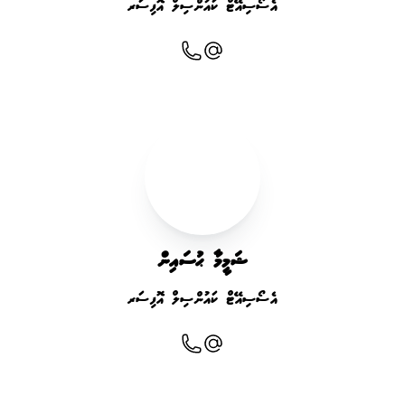
އެސޯސިއޭޓް ކައުންސިލް އޮފިސަރ
ޝަމީމާ ޙުސައިން
އެސޯސިއޭޓް ކައުންސިލް އޮފިސަރ