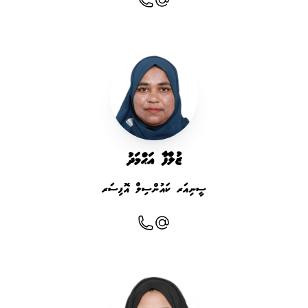
ޒުލްފާ އަޙްމަދު
ސީނިއަރ ކައުންސިލް އޮފިސަރ