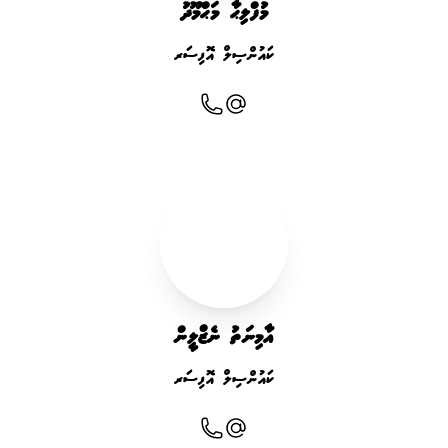
މުފްލިޙާ މަޙްމޫދު
ކައުންސިލް އޮފިސަރ
އާމިނަތު ނެޒްލީން
ކައުންސިލް އޮފިސަރ