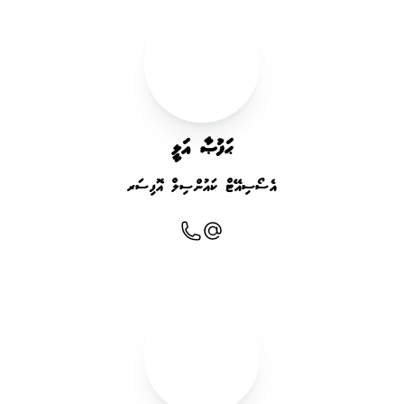
ޙަފުޞާ އަލީ
އެސޯސިއޭޓް ކައުންސިލް އޮފިސަރ