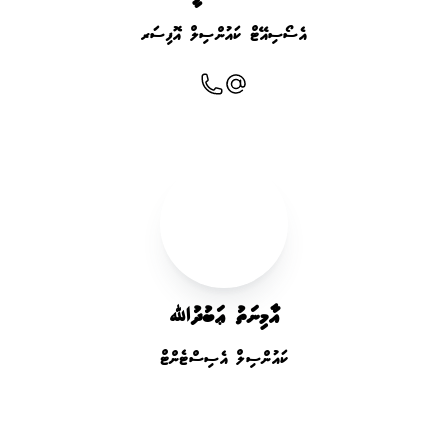
އެސޯސިއޭޓް ކައުންސިލް އޮފިސަރ
އާމިނަތު ޢަބުދުﷲ
ކައުންސިލް އެސިސްޓެންޓް