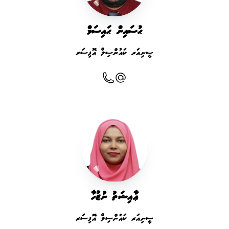
ޙުސައިން ޙައިސަމް
ސީނިއަރ ކައުންސިލް އޮފިސަރ
ޢާއިޝަތު ނުޒުހާ
ސީނިއަރ ކައުންސިލް އޮފިސަރ