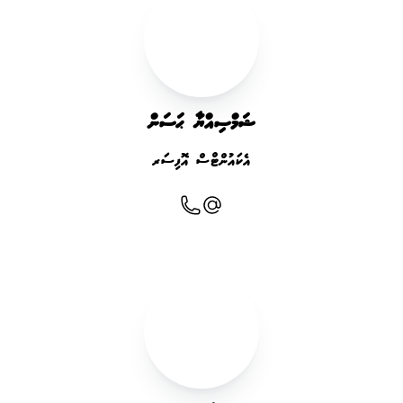
ޝަމްސިއްޔާ ޙަސަން
އެކައުންޓްސް އޮފިސަރ