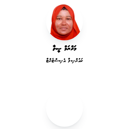
މަރްޔަމް ސީތާ
ކައުންސިލް އެސިސްޓެންޓް