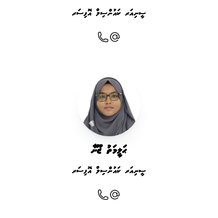
ސީނިއަރ ކައުންސިލް އޮފިސަރ
ޙަލީމަތު ޒޫނާ
ސީނިއަރ ކައުންސިލް އޮފިސަރ