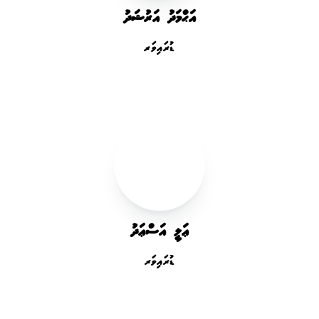
އަޙްމަދު އަރުޝަދު
ޑުރައިވަރ
ޢަލީ އަސްޢަދު
ޑުރައިވަރ