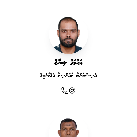
އަޙުމަދު ޝިޔާޒް
އެސިސްޓެންޓް ކައުންސިލް އެގްޒެކެޓިވް