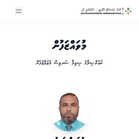
މުވައްޒަފުން
ކައުންސިލްގެ ސިވިލް ސަރވިސް މުވައްޒަފުން