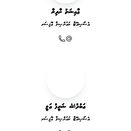
ޢާއިޝަތު ނާދިޔާ
އެސޯސިއޭޓް ކައުންސިލް އޮފިސަރ
ޢަބުދުﷲ ޝަރީފު ޢަލީ
އެސޯސިއޭޓް ކައުންސިލް އޮފިސަރ