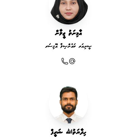
އާމިނަތު ޖީލާން
ސީނިއަރ ކައުންސިލް އޮފިސަރ
ހިދާޔަތުﷲ ޝަރީފް