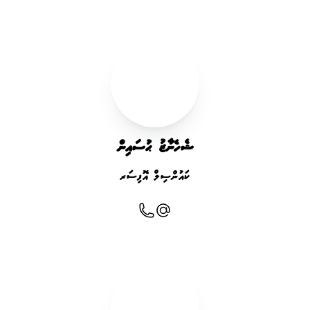
ޝެހެނާޒު ޙުސައިން
ކައުންސިލް އޮފިސަރ