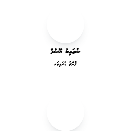
ޝުޢައިބު ޔޫސުފް
ލާންޗު ޑުރައިވަރ