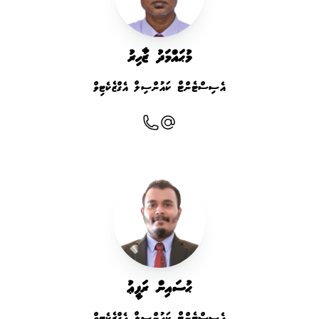
މުޙައްމަދު ޒާހިރު
އެސިސްޓެންޓް ކައުންސިލް އެގްޒެކެޓިވް
ޙުސައިން ރަފީޢު
އެސިސްޓެންޓް ކައުންސިލް އެގްޒެކެޓިވް