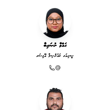
ޙައްވާ ނުޞައިބާ
ސީނިއަރ ކައުންސިލް އޮފިސަރ