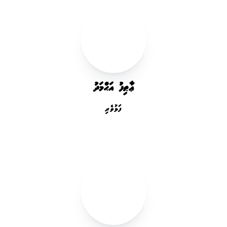
ޢާޠިފު އަޙްމަދު
ފަޅުވެރި