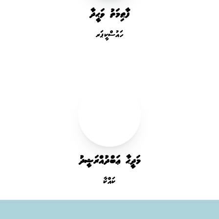
ފާޠިމަތު ވަޙީދާ
ހައުސްކީޕަރ
މަދީޙާ ޢަބްދުއްރަޝީދު
ކައްކާ