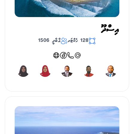
އިސްދޫ
128 ހެކްޓަރ
އާބާދީ 1506