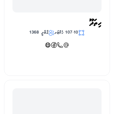
ހިތަދޫ
107.10 ހެކްޓަރ
އާބާދީ 1368