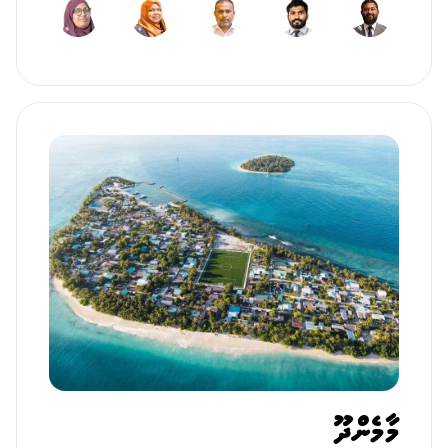
މާމެންދޫ