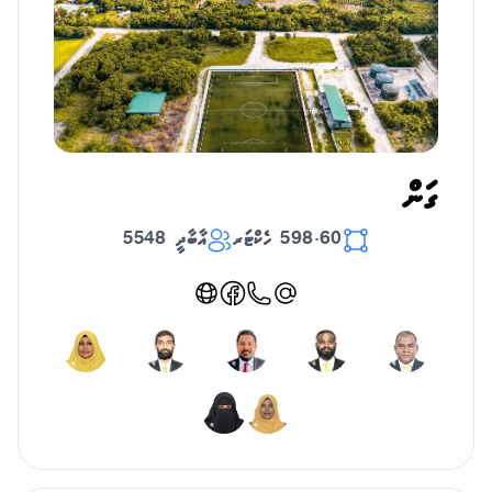
ގަން
598.60 ހެކްޓަރ
އާބާދީ 5548