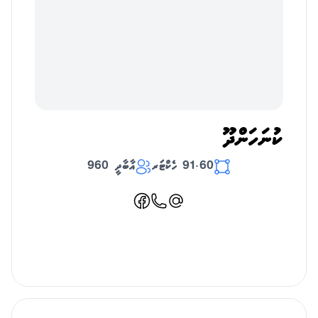
ކުނަހަންދޫ
91.60 ހެކްޓަރ
އާބާދީ 960