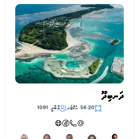
ދަނބިދޫ
56.20 ހެކްޓަރ
އާބާދީ 1091