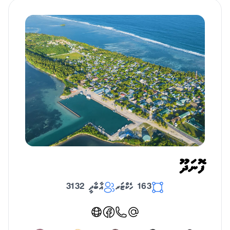
ފޮނަދޫ
163 ހެކްޓަރ
އާބާދީ 3132