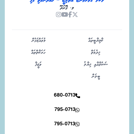
ލޯކަލް ގަވަރމަންޓް އޮތޯރިޓީ – ހައްދުންމަތި ގޮފި
ލ. ފޮނަދޫ
ކާމިޔާބީތައް
މުވައްޒަފުން
ޚިދުމަތް
ހަރަކާތްތައް
ޝަކުވާއާއި ޚިޔާލު
ވަޒީފާ
ބީލަން
680-0713
795-0713
795-0713