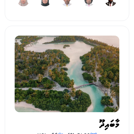
މާބައިދޫ