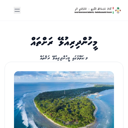
މީހުންދިރިއުޅޭ ރަށްތައް
ލ.އަތޮޅުގައި މީހުންދިރިއުޅޭ ރަށްތައް