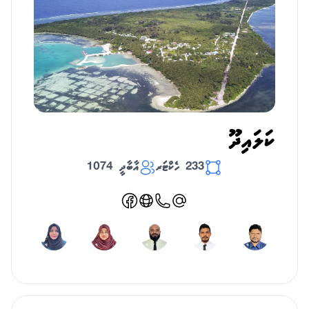
ކަލައިދޫ
233 ހެކްޓަރ
އާބާދީ 1074