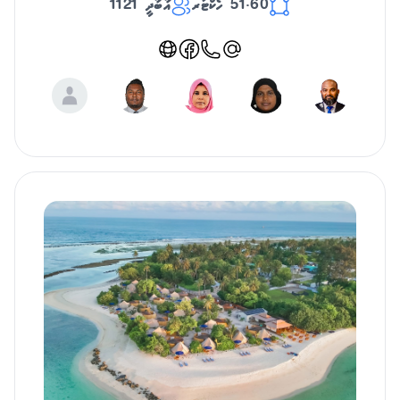
51.60 ހެކްޓަރ
އާބާދީ 1121