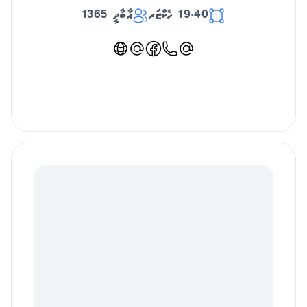
19.40 ހެކްޓަރ
އާބާދީ 1365