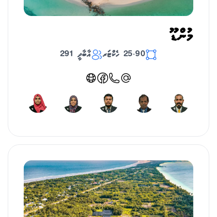
މުންޑޫ
25.90 ހެކްޓަރ
އާބާދީ 291