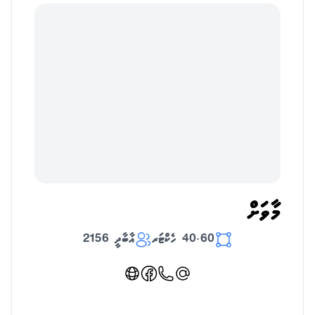
މާވަށް
40.60 ހެކްޓަރ
އާބާދީ 2156