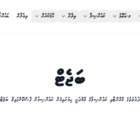
ލ.އަތޮޅު
ކައުންސިލް
އިދާރާ
ހާމަކުރުން
އިޢުލާން
ޑައުންލ
ބަޖެޓް
ަޢުލަތުގެ ގްރާންޓާއި ކައުންސިލްގެ ޢާމްދަނީ ހިމަނައިގެން ކައުންސިލުން ފާސްކޮށްފައިވާ ބަޖެޓް