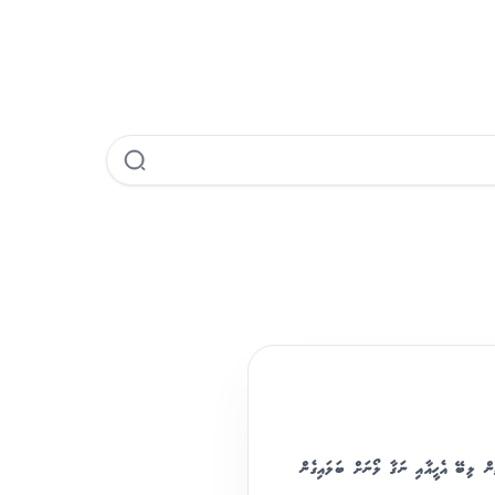
 އާމްދަނީއާއި އެކި ގޮތްގޮތުން ލިބޭ އެހީއާއި ނަގާ ލޯނަށް ބަލައިގެން