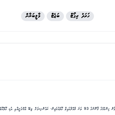
ޚަރަދު ރިޕޯޓް
ބަޖެޓް
މާލީބަޔާން
ދިވެހިރާއްޖޭގެ އިދާރީ ދާއިރާތައް ލާމަރުކަޒީ އުޞޫލުން ހިންގުމުގެ ޤާނޫނުގެ 93 ވަނަ މާއްދާގައިވާ ގޮތުގެމަތިން، ކައުންސިލަށް ލިބޭ