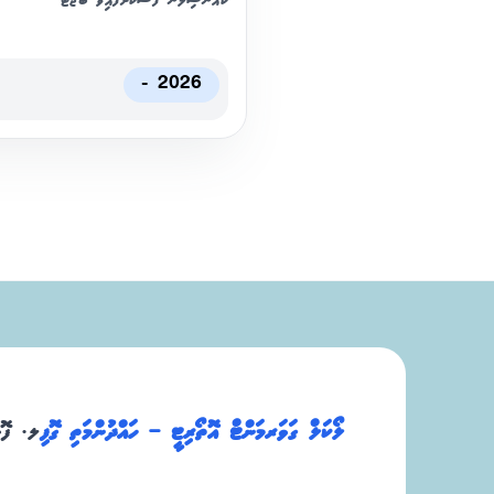
ކައުންސިލުން ފާސްކޮށްފައިވާ ބަޖެޓް
2026 -
ލޯކަލް ގަވަރމަންޓް އޮތޯރިޓީ – ހައްދުންމަތި ގޮފި
ލ. ފޮނ