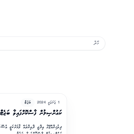
1 ޖަނަވަރީ 2024
ބަޖެޓް
ކައުންސިލުން ފާސްކޮށްފައިވާ ބަޖެޓް