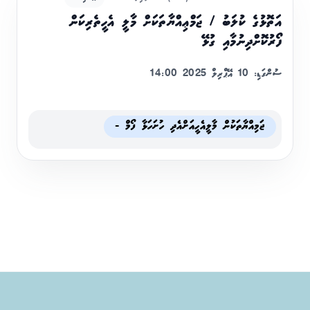
އަތޮޅުގެ ކުލަބު / ޖަމްޢިއްޔާތަކަށް މާލީ އެހީތެރިކަން
ފޯރުކޮށްދިނުމާއި ގުޅޭ
ސުންގަޑި: 10 އޭޕްރިލް 2025 14:00
ޖަމިއްޔާތަކުން މާލީއެހީއަށްއެދި ހުށަހަޅާ ފޯމް -