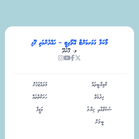
ލޯކަލް ގަވަރމަންޓް އޮތޯރިޓީ – ހައްދުންމަތި ގޮފި
ލ. ފޮނަދޫ
ކާމިޔާބީތައް
މުވައްޒަފުން
ޚިދުމަތް
ހަރަކާތްތައް
ޝަކުވާއާއި ޚިޔާލު
ވަޒީފާ
ބީލަން