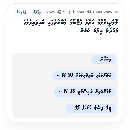
(IUL)240-PMD-240-2025-33
15 ޖޫން 2025
އިޢުލާން
އެހެނިހެން
ލާމަސީލުލާމު އަތޮޅު ފުޓްބޯޅަ މުބާރާތުގައި ބައިވެރިވުމުގެ
މުއްދަތު އިތުރު ކުރުން
އިޢުލާން -
މުބާރާތުގައި ބައިވެރިވުމަށް އެދޭ ފޯމް -
ކުޅުންތެރިން ރަޖިސްޓްރީ ކުރާ ފޯމް -
ޓީމް ލިސްޓް ހުށަހަޅާ ފޯމް -