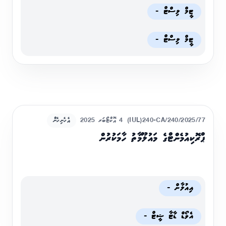
ޓީމް ލިސްޓް -
ޓީމް ލިސްޓް -
(IUL)240-CA/240/2025/77
4 އޮކްޓޯބަރ 2025
އެހެނިހެން
ޕްރޮކިއުމެންޓްގެ މައުލޫމާތު ހާމަކުރުން
އިއުލާން -
އެވޯޑް ޑާޓާ ޝީޓް -