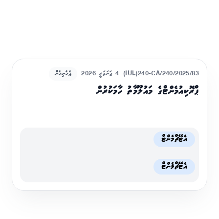
(IUL)240-CA/240/2025/83
4 ޖަނަވަރީ 2026
އެހެނިހެން
ޕްރޮކިއުމެންޓްގެ މައުލޫމާތު ހާމަކުރުން
އެޓޭޗްމެންޓް
އެޓޭޗްމެންޓް