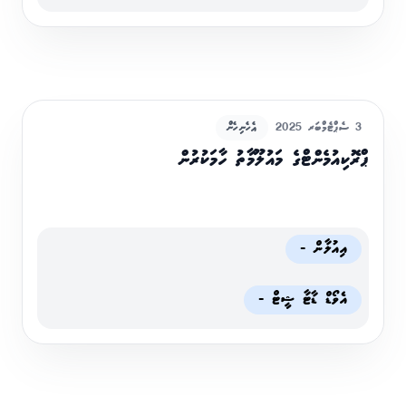
3 ސެޕްޓެމްބަރ 2025
އެހެނިހެން
ޕްރޮކިއުމެންޓްގެ މައުލޫމާތު ހާމަކުރުން
އިއުލާން -
އެވޯޑް ޑާޓާ ޝީޓް -