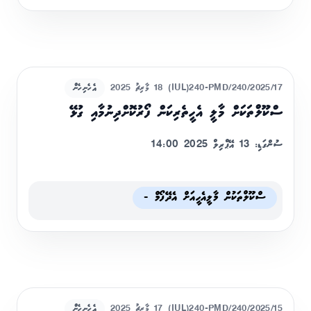
(IUL)240-PMD/240/2025/17
18 މާރިޗު 2025
އެހެނިހެން
ސްކޫލްތަކަށް މާލީ އެހީތެރިކަން ފޯރުކޮށްދިނުމާއި ގުޅޭ
ސުންގަޑި: 13 އޭޕްރިލް 2025 14:00
ސްކޫލްތަކުން މާލީއެހީއަށް އެދޭފޯމް -
(IUL)240-PMD/240/2025/15
17 މާރިޗު 2025
އެހެނިހެން