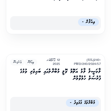
އިއުލާން -
(IUL)240-
12 އޮކްޓޯބަރ
އިޢުލާން
އެހެނިހެން
2025
PMD/240/2024/57
ލާމަސީލު ލާމު އަތޮޅު ވޮލީ މުބާރާތުގައި ބައިވެރި ވުމުގެ
ފުރުޞަތު ހުޅުވާޅުން
މުބާރާތުގެ ޤަވައިދު -