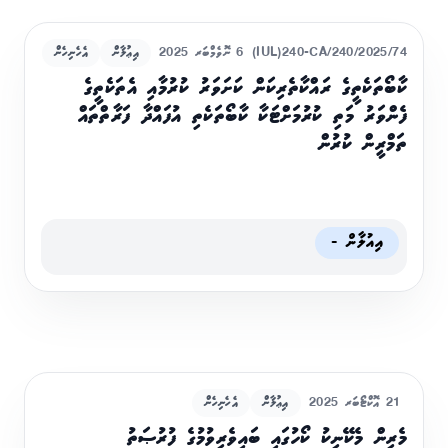
(IUL)240-CA/240/2025/74
6 ނޮވެމްބަރ 2025
އިޢުލާން
އެހެނިހެން
ކާބޯތަކެތީގެ ރައްކާތެރިކަން ކަށަވަރު ކުރުމާއި އެތަކެތީގެ
ފެންވަރު މަތި ކުރުމަށްޓަކާ ކާބޯތަކެތި އުފައްދާ ފަރާތްތައް
ތަމްރީން ކުރުން
އިއުލާން -
21 އޮކްޓޯބަރ 2025
އިޢުލާން
އެހެނިހެން
މެރިން މެކޭނިކު ކޯހުގައި ބައިވެރިވުމުގެ ފުރުޞަތު