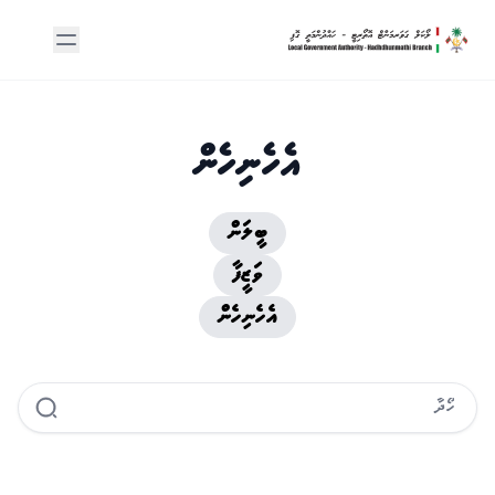
އެހެނިހެން
ބީލަން
ވަޒީފާ
އެހެނިހެން