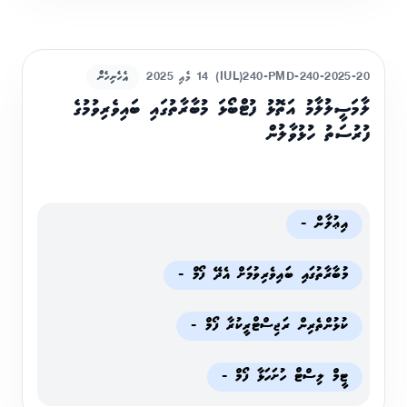
(IUL)240-PMD-240-2025-20
14 މެއި 2025
އެހެނިހެން
ލާމަސީލުލާމު އަތޮޅު ފުޓްބޯޅަ މުބާރާތުގައި ބައިވެރިވުމުގެ
ފުރުސަތު ހުޅުވާލުން
އިޢުލާން -
މުބާރާތުގައި ބައިވެރިވުމަށް އެދޭ ފޯމް -
ކުޅުންތެރިން ރަޖިސްޓްރީކުރާ ފޯމް -
ޓީމް ލިސްޓް ހުށަހަޅާ ފޯމް -